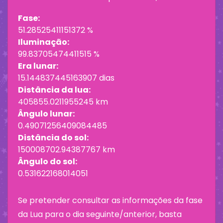
Fase:
51.28525411151372 %
Iluminação:
99.83705474411515 %
Era lunar:
15.144837445163907 dias
Distância da lua:
405855.0211955245 km
Ângulo lunar:
0.49071256409084485
Distância do sol:
150008702.94387767 km
Ângulo do sol:
0.531622168014051
Se pretender consultar as informações da fase
da Lua para o dia seguinte/anterior, basta