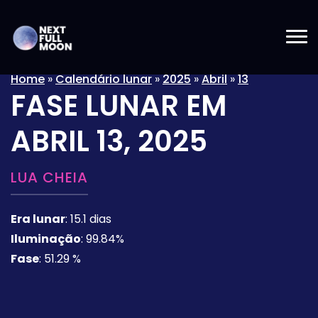
Home
»
Calendário lunar
»
2025
»
Abril
»
13
FASE LUNAR EM
ABRIL 13, 2025
LUA CHEIA
Era lunar
:
15.1 dias
Iluminação
:
99.84%
Fase
:
51.29 %