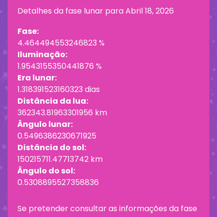
Detalhes da fase lunar para
Abril 18, 2026
Fase:
4.464494553246823 %
Iluminação:
1.9543155350441876 %
Era lunar:
1.318391523160323 dias
Distância da lua:
362343.81963301956 km
Ângulo lunar:
0.5496386230671925
Distância do sol:
150215711.47713742 km
Ângulo do sol:
0.5308895527358836
Se pretender consultar as informações da fase