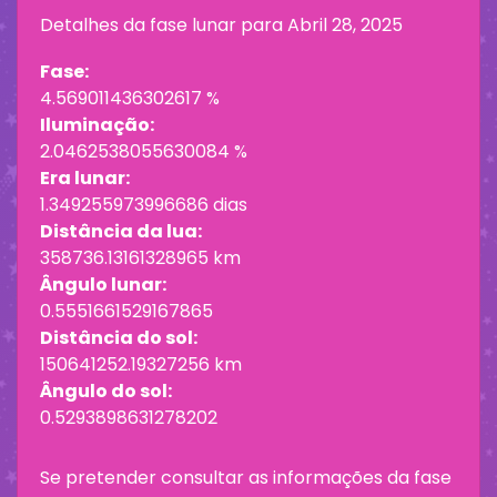
Detalhes da fase lunar para
Abril 28, 2025
Fase:
4.569011436302617 %
Iluminação:
2.0462538055630084 %
Era lunar:
1.349255973996686 dias
Distância da lua:
358736.13161328965 km
Ângulo lunar:
0.5551661529167865
Distância do sol:
150641252.19327256 km
Ângulo do sol:
0.5293898631278202
Se pretender consultar as informações da fase