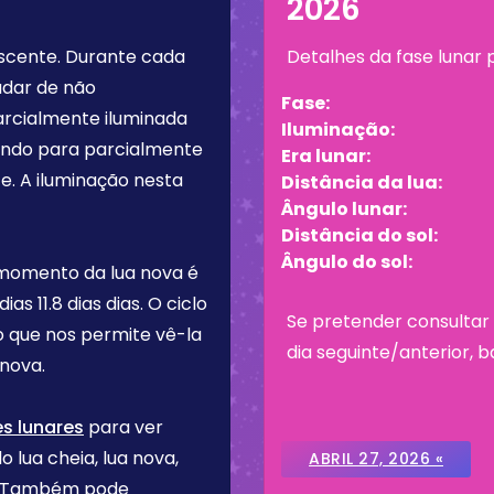
2026
scente
. Durante cada
Detalhes da fase lunar
udar de não
Fase:
arcialmente iluminada
Iluminação:
tando para parcialmente
Era lunar:
e. A iluminação nesta
Distância da lua:
Ângulo lunar:
Distância do sol:
Ângulo do sol:
 momento da lua nova é
 dias
11.8 dias
dias. O ciclo
Se pretender consultar 
o que nos permite vê-la
dia seguinte/anterior, b
nova.
es lunares
para ver
o lua cheia, lua nova,
ABRIL 27, 2026 «
re. Também pode