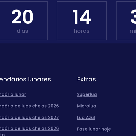
20
14
dias
horas
m
endários lunares
Extras
ndário lunar
Superlua
ndário de luas cheias 2026
Microlua
ndário de luas cheias 2027
Lua Azul
ndário de luas cheias 2026
Fase lunar hoje
to