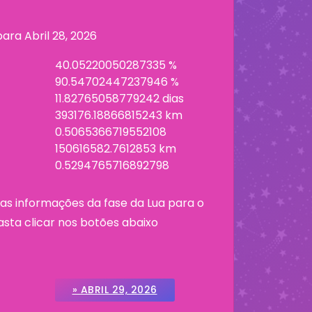
 para
Abril 28, 2026
40.05220050287335 %
90.54702447237946 %
11.82765058779242 dias
393176.18866815243 km
0.5065366719552108
150616582.7612853 km
0.5294765716892798
as informações da fase da Lua para o
asta clicar nos botões abaixo
» ABRIL 29, 2026