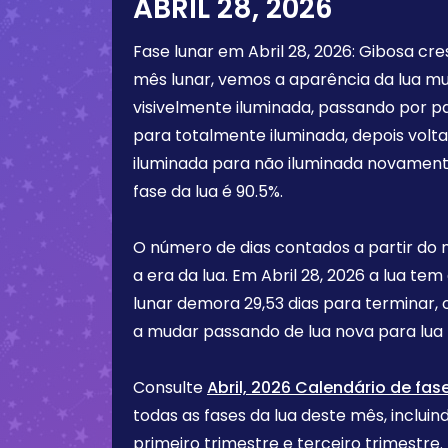
ABRIL 28, 2026
Fase lunar em
Abril 28, 2026
:
Gibosa cre
mês lunar, vemos a aparência da lua m
visivelmente iluminada, passando por p
para totalmente iluminada, depois vol
iluminada para não iluminada novament
fase da lua é
90.5%
.
O número de dias contados a partir do
a era da lua. Em
Abril 28, 2026
a lua tem
lunar demora 29,53 dias para terminar, 
a mudar passando de lua nova para lua 
Consulte
Abril, 2026 Calendário de fas
todas as fases da lua deste mês, incluind
primeiro trimestre e terceiro trimest