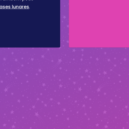
ases lunares
.