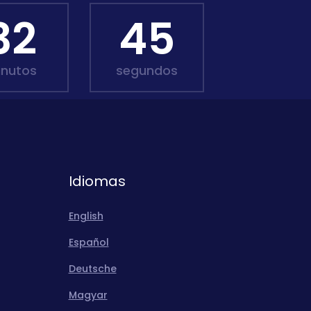
32
43
inutos
segundos
Idiomas
English
Español
Deutsche
Magyar