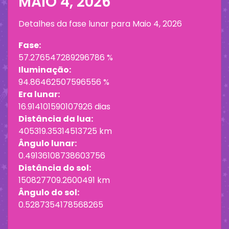
MAIO 4, 2026
Detalhes da fase lunar para
Maio 4, 2026
Fase:
57.276547289296786 %
Iluminação:
94.86462507596556 %
Era lunar:
16.914101590107926 dias
Distância da lua:
405319.35314513725 km
Ângulo lunar:
0.49136108738603756
Distância do sol:
150827709.2600491 km
Ângulo do sol:
0.5287354178568265