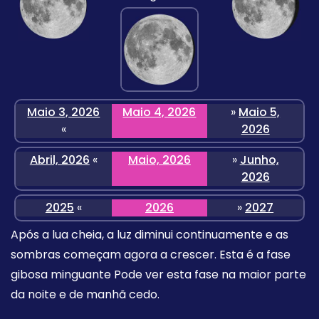
Maio 3, 2026
Maio 4, 2026
»
Maio 5,
«
2026
Abril, 2026
«
Maio, 2026
»
Junho,
2026
2025
«
2026
»
2027
Após a lua cheia, a luz diminui continuamente e as
sombras começam agora a crescer. Esta é a fase
gibosa minguante Pode ver esta fase na maior parte
da noite e de manhã cedo.