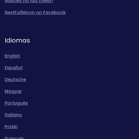
Nasceu na lua cheia?
NextFullMoon on Facebook
Idiomas
English
Español
Deutsche
Magyar
Português
Italiano
Polski
Français