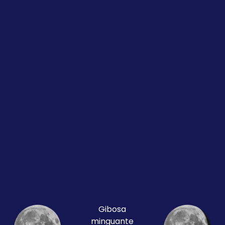
Gibosa
minguante