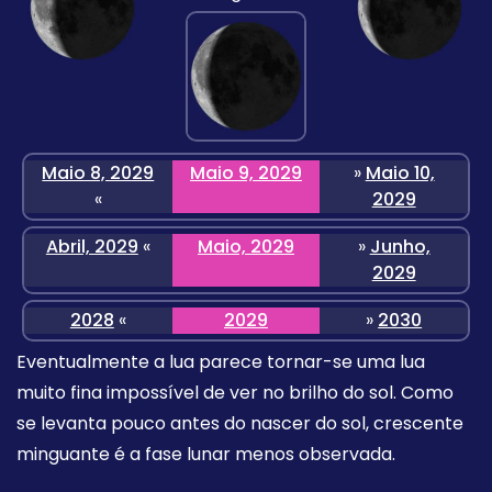
Maio 8, 2029
Maio 9, 2029
»
Maio 10,
«
2029
Abril, 2029
«
Maio, 2029
»
Junho,
2029
2028
«
2029
»
2030
Eventualmente a lua parece tornar-se uma lua
muito fina impossível de ver no brilho do sol. Como
se levanta pouco antes do nascer do sol, crescente
minguante é a fase lunar menos observada.