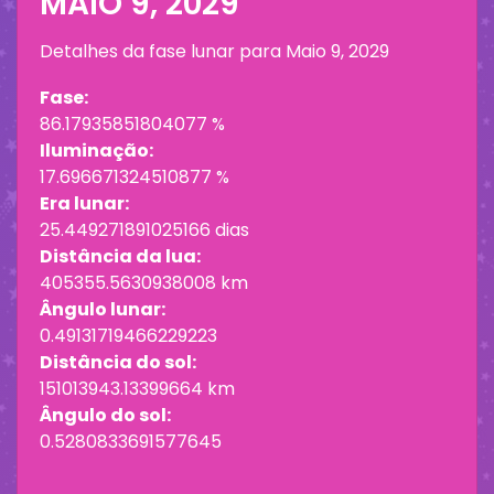
MAIO 9, 2029
Detalhes da fase lunar para
Maio 9, 2029
Fase:
86.17935851804077 %
Iluminação:
17.696671324510877 %
Era lunar:
25.449271891025166 dias
Distância da lua:
405355.5630938008 km
Ângulo lunar:
0.49131719466229223
Distância do sol:
151013943.13399664 km
Ângulo do sol:
0.5280833691577645