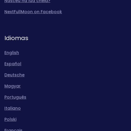
Nasceu na lua cheia?
NextFullMoon on Facebook
Idiomas
English
Español
Deutsche
Magyar
Português
Italiano
Polski
Français