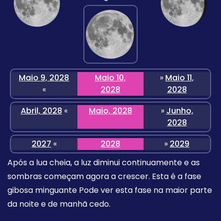
Maio 9, 2028
Maio 10,
»
Maio 11,
«
2028
2028
Abril, 2028
«
Maio, 2028
»
Junho,
2028
2027
«
2028
»
2029
Após a lua cheia, a luz diminui continuamente e as
sombras começam agora a crescer. Esta é a fase
gibosa minguante Pode ver esta fase na maior parte
da noite e de manhã cedo.