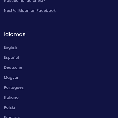
Nasceu na lua cheia?
NextFullMoon on Facebook
Idiomas
English
Español
Deutsche
Magyar
Português
Italiano
Polski
Français