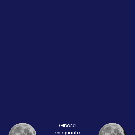
Gibosa
minguante