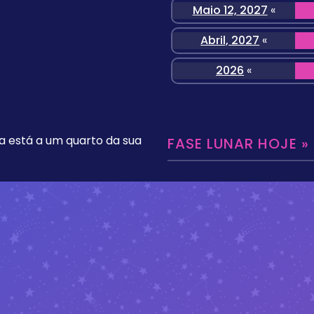
Maio 12, 2027
«
Abril, 2027
«
2026
«
a está a um quarto da sua
FASE LUNAR HOJE »