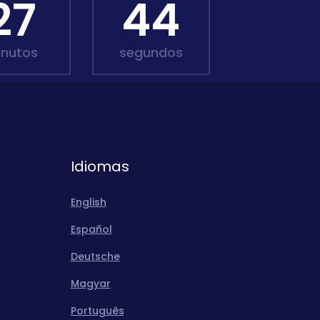
27
43
inutos
segundos
Idiomas
English
Español
Deutsche
Magyar
Português