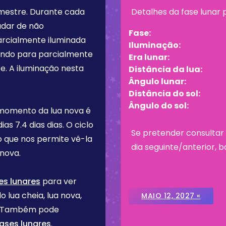
imestre
. Durante cada
Detalhes da fase lunar
udar de não
Fase:
arcialmente iluminada
Iluminação:
tando para parcialmente
Era lunar:
e. A iluminação nesta
Distância da lua:
Ângulo lunar:
Distância do sol:
Ângulo do sol:
 momento da lua nova é
dias
7.4 dias
dias. O ciclo
Se pretender consultar 
o que nos permite vê-la
dia seguinte/anterior, b
nova.
es lunares
para ver
o lua cheia, lua nova,
MAIO 12, 2027 «
re. Também pode
ases lunares
.