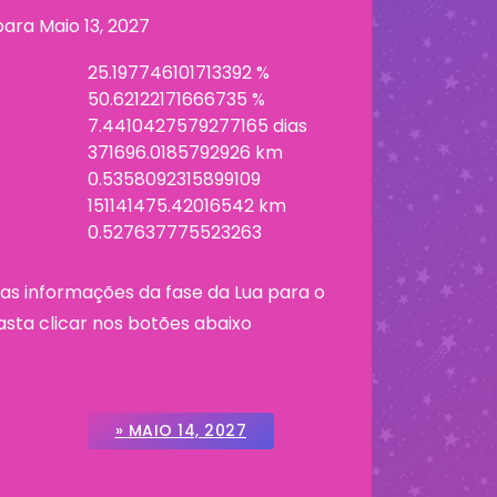
 para
Maio 13, 2027
25.197746101713392 %
50.62122171666735 %
7.4410427579277165 dias
371696.0185792926 km
0.5358092315899109
151141475.42016542 km
0.527637775523263
as informações da fase da Lua para o
asta clicar nos botões abaixo
» MAIO 14, 2027