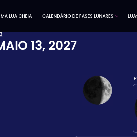
IMA LUA CHEIA
CALENDÁRIO DE FASES LUNARES
LUA
13
MAIO 13, 2027
P