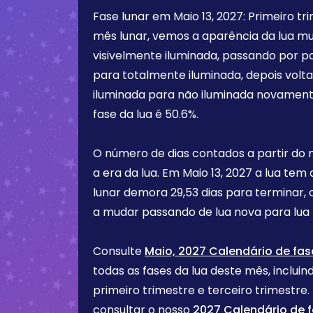
Fase lunar em
Maio 13, 2027
:
Primeiro tr
mês lunar, vemos a aparência da lua m
visivelmente iluminada, passando por p
para totalmente iluminada, depois vol
iluminada para não iluminada novament
fase da lua é
50.6%
.
O número de dias contados a partir do
a era da lua. Em
Maio 13, 2027
a lua tem 
lunar demora 29,53 dias para terminar, 
a mudar passando de lua nova para lua 
Consulte
Maio, 2027 Calendário de fas
todas as fases da lua deste mês, incluind
primeiro trimestre e terceiro trimest
consultar o nosso
2027 Calendário de f