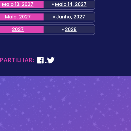
Maio 13, 2027
»
Maio 14, 2027
Maio, 2027
»
Junho, 2027
2027
»
2028
 PARTILHAR: