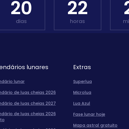
20
22
dias
horas
m
endários lunares
Extras
ndário lunar
Superlua
ndário de luas cheias 2026
Microlua
ndário de luas cheias 2027
Lua Azul
ndário de luas cheias 2026
Fase lunar hoje
to
Mapa astral gratuito