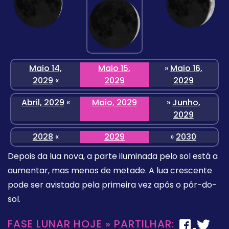
Maio 14,
Maio 15,
»
Maio 16,
2029
«
2029
2029
Abril, 2029
«
Maio, 2029
»
Junho,
2029
2028
«
2029
»
2030
Depois da lua nova, a parte iluminada pelo sol está a
aumentar, mas menos de metade. A lua crescente
pode ser avistada pela primeira vez após o pôr-do-
sol.
FASE LUNAR HOJE » PARTILHAR: