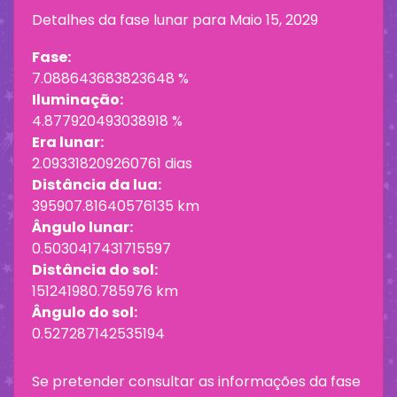
Detalhes da fase lunar para
Maio 15, 2029
Fase:
7.088643683823648 %
Iluminação:
4.877920493038918 %
Era lunar:
2.093318209260761 dias
Distância da lua:
395907.81640576135 km
Ângulo lunar:
0.5030417431715597
Distância do sol:
151241980.785976 km
Ângulo do sol:
0.527287142535194
Se pretender consultar as informações da fase