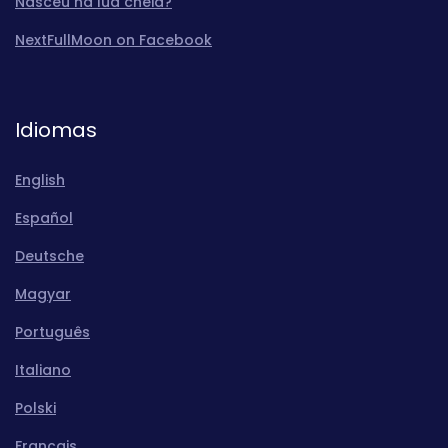
Nasceu na lua cheia?
NextFullMoon on Facebook
Idiomas
English
Español
Deutsche
Magyar
Português
Italiano
Polski
Français