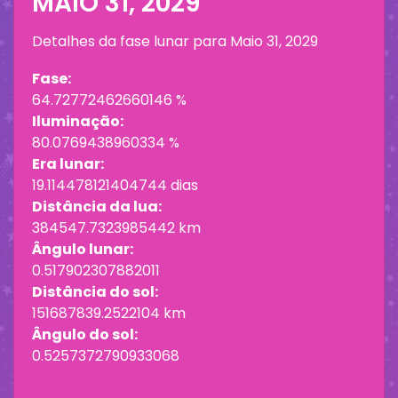
MAIO 31, 2029
Detalhes da fase lunar para
Maio 31, 2029
Fase:
64.72772462660146 %
Iluminação:
80.0769438960334 %
Era lunar:
19.114478121404744 dias
Distância da lua:
384547.7323985442 km
Ângulo lunar:
0.517902307882011
Distância do sol:
151687839.2522104 km
Ângulo do sol:
0.5257372790933068