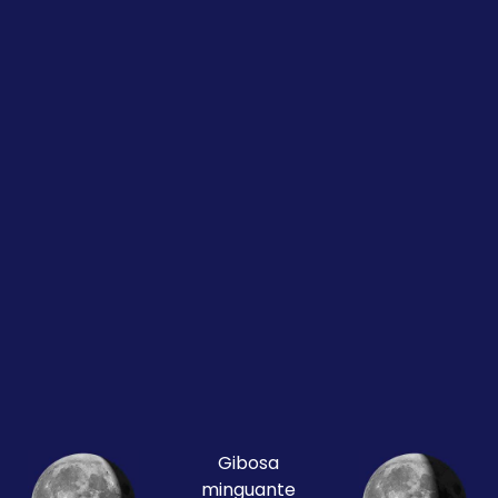
Gibosa
minguante