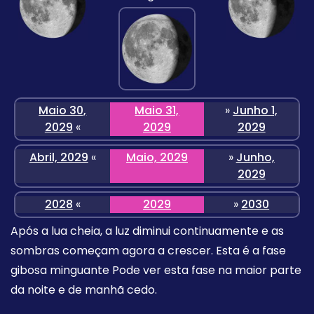
Maio 30,
Maio 31,
»
Junho 1,
2029
«
2029
2029
Abril, 2029
«
Maio, 2029
»
Junho,
2029
2028
«
2029
»
2030
Após a lua cheia, a luz diminui continuamente e as
sombras começam agora a crescer. Esta é a fase
gibosa minguante Pode ver esta fase na maior parte
da noite e de manhã cedo.