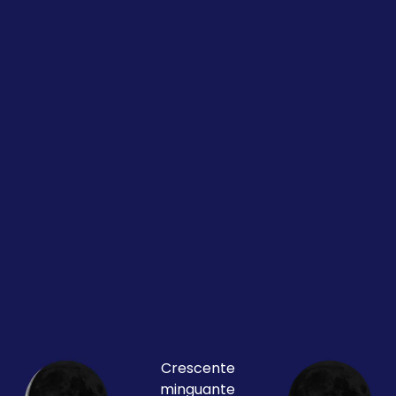
Crescente
minguante