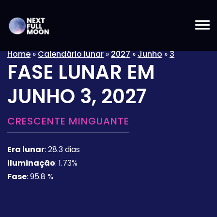
Home
»
Calendário lunar
»
2027
»
Junho
»
3
FASE LUNAR EM
JUNHO 3, 2027
CRESCENTE MINGUANTE
Era lunar
:
28.3 dias
Iluminação
:
1.73%
Fase
:
95.8 %