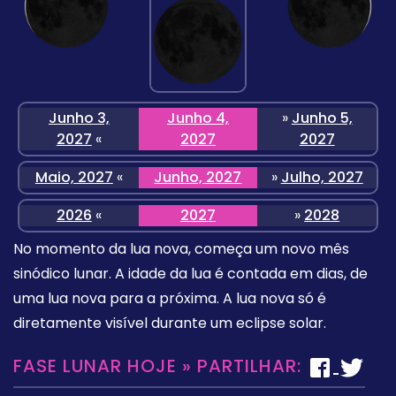
Junho 3,
Junho 4,
»
Junho 5,
2027
«
2027
2027
Maio, 2027
«
Junho, 2027
»
Julho, 2027
2026
«
2027
»
2028
No momento da lua nova, começa um novo mês
sinódico lunar. A idade da lua é contada em dias, de
uma lua nova para a próxima. A lua nova só é
diretamente visível durante um eclipse solar.
FASE LUNAR HOJE » PARTILHAR: