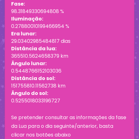
Fase:
98.31849330694808 %
Iluminação:
0.27880010199466954 %
Era lunar:
29.03402985484817 dias
Distância da lua:
365510.5624658379 km
Ângulo lunar:
0.5448766152103036
Distância do sol:
151755810.11562738 km
Ângulo do sol:
0.5255018033196727
Se pretender consultar as informações da fase
da Lua para o dia seguinte/anterior, basta
clicar nos botões abaixo