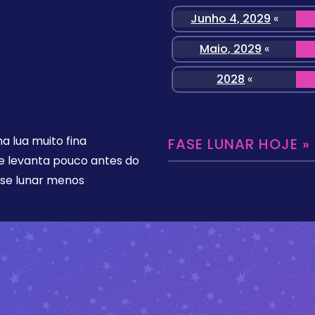
Junho 4, 2029
«
Maio, 2029
«
2028
«
 lua muito fina
FASE LUNAR HOJE »
se levanta pouco antes do
ase lunar menos