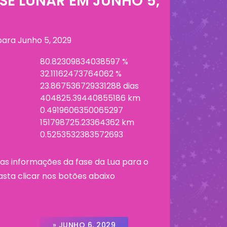
SE LUNAR EM
JUNHO 5,
 para
Junho 5, 2029
80.82309834038597 %
32.11162473764062 %
23.867536729331288 dias
404825.39440855186 km
0.4919606350065297
151798725.23364362 km
0.5253532383572693
as informações da fase da Lua para o
asta clicar nos botões abaixo
» JUNHO 6, 2029