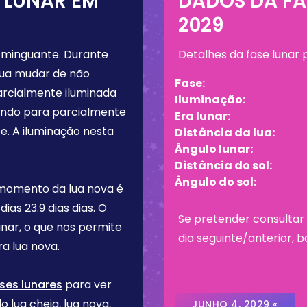
 LUNAR EM
DADOS DA FA
2029
 minguante
. Durante
Detalhes da fase lunar
lua mudar de não
Fase:
arcialmente iluminada
Iluminação:
tando para parcialmente
Era lunar:
e. A iluminação nesta
Distância da lua:
Ângulo lunar:
Distância do sol:
Ângulo do sol:
 momento da lua nova é
 dias
23.9 dias
dias. O
Se pretender consultar 
inar, o que nos permite
dia seguinte/anterior, b
a lua nova.
ses lunares
para ver
o lua cheia, lua nova,
JUNHO 4, 2029 «