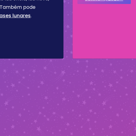
re. Também pode
ases lunares
.