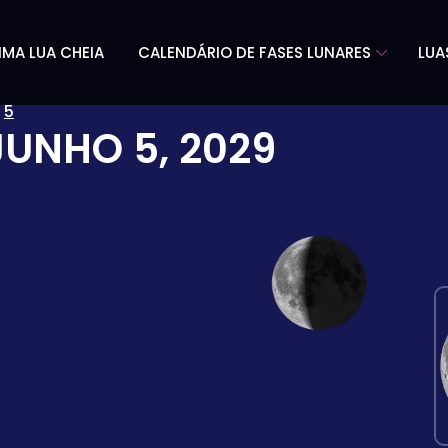
IMA LUA CHEIA
CALENDÁRIO DE FASES LUNARES
LUA
»
5
JUNHO 5, 2029