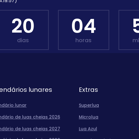
4:19:57)
20
04
dias
horas
m
endários lunares
Extras
ndário lunar
Superlua
ndário de luas cheias 2026
Microlua
ndário de luas cheias 2027
Lua Azul