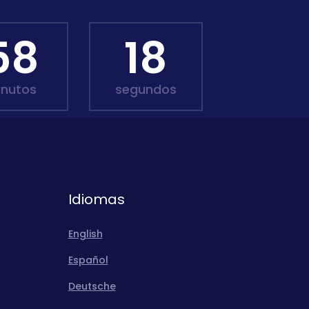
58
17
inutos
segundos
Idiomas
English
Español
Deutsche