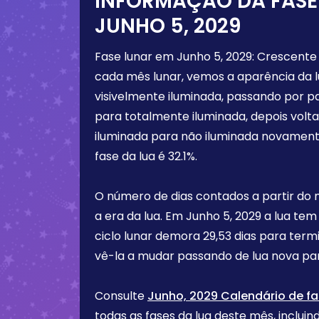
INFORMAÇÃO DA FASE
JUNHO 5, 2029
Fase lunar em
Junho 5, 2029
:
Crescente
cada mês lunar, vemos a aparência da 
visivelmente iluminada, passando por p
para totalmente iluminada, depois vol
iluminada para não iluminada novament
fase da lua é
32.1%
.
O número de dias contados a partir do
a era da lua. Em
Junho 5, 2029
a lua tem
ciclo lunar demora 29,53 dias para term
vê-la a mudar passando de lua nova par
Consulte
Junho, 2029 Calendário de fa
todas as fases da lua deste mês, incluind