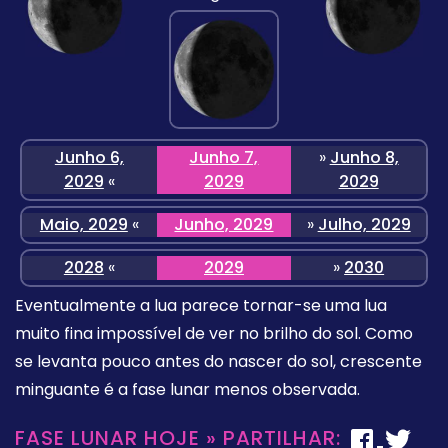
Junho 6,
Junho 7,
»
Junho 8,
2029
«
2029
2029
Maio, 2029
«
Junho, 2029
»
Julho, 2029
2028
«
2029
»
2030
Eventualmente a lua parece tornar-se uma lua
muito fina impossível de ver no brilho do sol. Como
se levanta pouco antes do nascer do sol, crescente
minguante é a fase lunar menos observada.
FASE LUNAR HOJE » PARTILHAR: