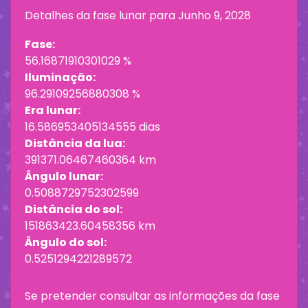
Detalhes da fase lunar para
Junho 9, 2028
Fase:
56.16871910301029 %
Iluminação:
96.29109256880308 %
Era lunar:
16.586953405134555 dias
Distância da lua:
391371.06467460364 km
Ângulo lunar:
0.5088729752302599
Distância do sol:
151863423.60458356 km
Ângulo do sol:
0.5251294221289572
Se pretender consultar as informações da fase