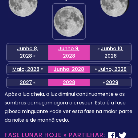
Junho 8,
Junho 9,
»
Junho 10,
2028
«
2028
2028
Maio, 2028
«
Junho, 2028
»
Julho, 2028
2027
«
2028
»
2029
Após a lua cheia, a luz diminui continuamente e as
sombras começam agora a crescer. Esta é a fase
gibosa minguante Pode ver esta fase na maior parte
da noite e de manhã cedo.
FASE LUNAR HOJE » PARTILHAR: