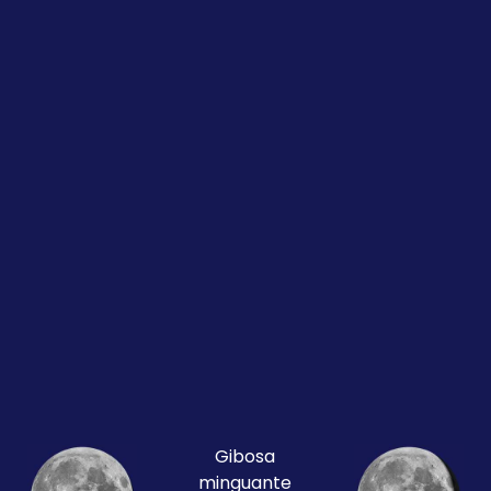
Gibosa
minguante