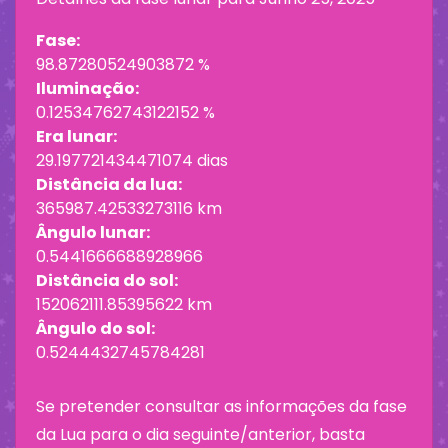
Fase:
98.87280524903872 %
Iluminação:
0.12534762743122152 %
Era lunar:
29.197721434471074 dias
Distância da lua:
365987.42533273116 km
Ângulo lunar:
0.5441666688928966
Distância do sol:
152062111.85395622 km
Ângulo do sol:
0.5244432745784281
Se pretender consultar as informações da fase
da Lua para o dia seguinte/anterior, basta