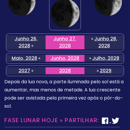
Junho 26,
Junho 27,
»
Junho 28,
2028
«
2028
2028
Maio, 2028
«
Junho, 2028
»
Julho, 2028
2027
«
2028
»
2029
Depois da lua nova, a parte iluminada pelo sol está a
aumentar, mas menos de metade. A lua crescente
pode ser avistada pela primeira vez após o pôr-do-
sol.
FASE LUNAR HOJE » PARTILHAR: