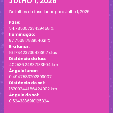
JULHO 1, 2026
Detalhes da fase lunar para
Julho 1, 2026
Fase:
54.78530723429458 %
Iluminação:
97.75691793954631 %
Era lunar:
16.178423736433817 dias
Distância da lua:
402536.24837133504 km
Ângulo lunar:
0.4947583202899007
Distância do sol:
152092441.86424902 km
Ângulo do sol:
0.5243386910125324