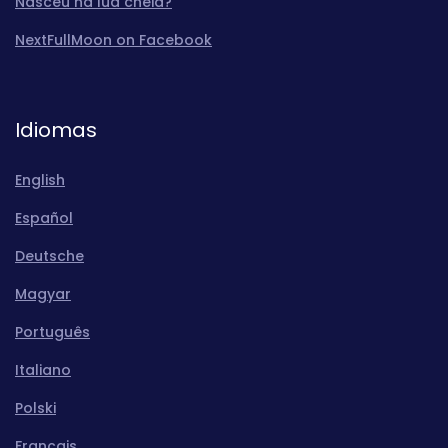
Nasceu na lua cheia?
NextFullMoon on Facebook
Idiomas
English
Español
Deutsche
Magyar
Português
Italiano
Polski
Français