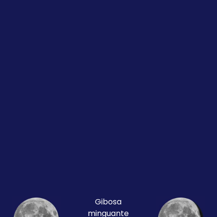
Gibosa
minguante