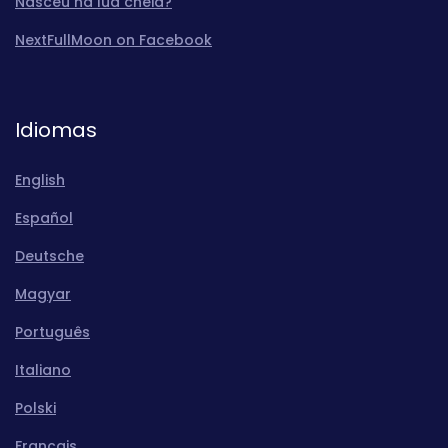
Nasceu na lua cheia?
NextFullMoon on Facebook
Idiomas
English
Español
Deutsche
Magyar
Português
Italiano
Polski
Français