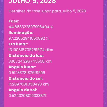
JULHO 5, 2028
Detalhes da fase lunar para
Julho 5, 2028
Fase:
44.668322897996404 %
Iluminação:
97.22052941650892 %
Era lunar:
13.190818705261574 dias
Distância da lua:
388724.296745568 km
Ângulo lunar:
0.5123378182618596
Distância do sol:
152097631.050493 km
Ângulo do sol:
0.5243208019033871