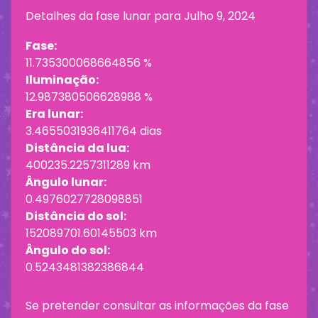
Detalhes da fase lunar para
Julho 9, 2024
Fase:
11.735300068664856 %
Iluminação:
12.987380506628988 %
Era lunar:
3.4655031936411764 dias
Distância da lua:
400235.2257311289 km
Ângulo lunar:
0.4976027728098851
Distância do sol:
152089701.60145503 km
Ângulo do sol:
0.5243481382386844
Se pretender consultar as informações da fase