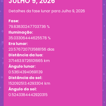
JULHO 9, 2026
Detalhes da fase lunar para
Julho 9, 2026
Fase:
79.83830247703736 %
Iluminação:
35.03306444625578 %
Era lunar:
23.576720713588156 dias
Distância da lua:
371463.9726101665 km
Ângulo lunar:
0.536143940691139
Distância do sol:
152092513.4293304 km
Ângulo do sol:
0.5243384442920315