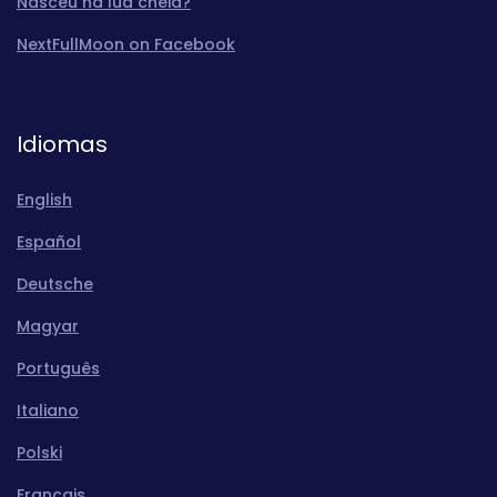
Nasceu na lua cheia?
NextFullMoon on Facebook
Idiomas
English
Español
Deutsche
Magyar
Português
Italiano
Polski
Français