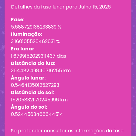
Detalhes da fase lunar para
Julho 15, 2026
Fase:
5.688729138233839 %
Iluminação:
3.160105526462631 %
Era lunar:
1.6799152029311437 dias
Distância da lua:
364482.49840716255 km
Ângulo lunar:
0.5464135012527293
Distância do sol:
152058321.70245996 km
Ângulo do sol:
0.5244563466644514
Se pretender consultar as informações da fase