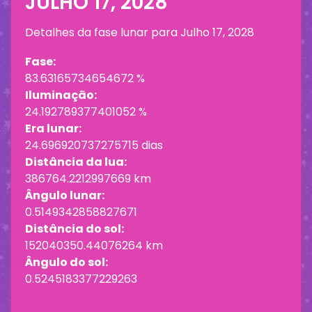
JULHO 17, 2028
Detalhes da fase lunar para
Julho 17, 2028
Fase:
83.63165734654672 %
Iluminação:
24.192789377401052 %
Era lunar:
24.696920737275715 dias
Distância da lua:
386764.2212997669 km
Ângulo lunar:
0.5149342858827671
Distância do sol:
152040350.44076264 km
Ângulo do sol:
0.5245183377229263