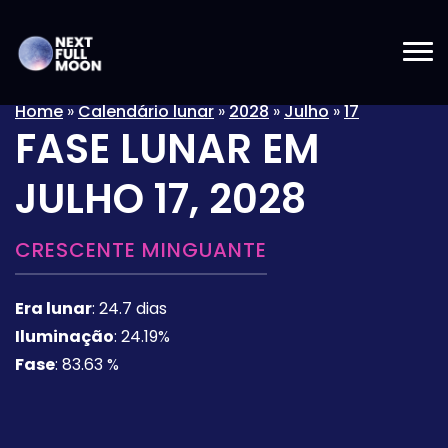
Home
»
Calendário lunar
»
2028
»
Julho
»
17
FASE LUNAR EM
JULHO 17, 2028
CRESCENTE MINGUANTE
Era lunar
:
24.7 dias
Iluminação
:
24.19%
Fase
:
83.63 %