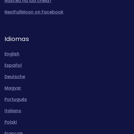
Nasceu na lua cheia?
NextFullMoon on Facebook
Idiomas
English
Español
Deutsche
Magyar
Português
Italiano
Polski
Français