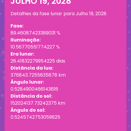
JULHO 19, 2028
Detalhes da fase lunar para
Julho 19, 2028
Fase:
89.46087423389031 %
Iluminação:
10.56770551774227 %
Era lunar:
26.41832279954225 dias
Distância da lua:
376843.7255835878 km
Ângulo lunar:
0.5284900466143616
Distância do sol:
152024137.73242375 km
Ângulo do sol:
0.5245742753059625