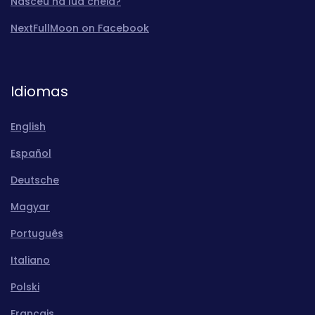
Nasceu na lua cheia?
NextFullMoon on Facebook
Idiomas
English
Español
Deutsche
Magyar
Português
Italiano
Polski
Français