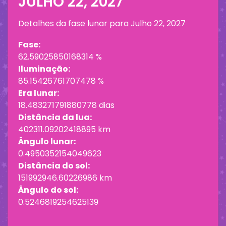
JULHO 22, 2027
Detalhes da fase lunar para
Julho 22, 2027
Fase:
62.59025850168314 %
Iluminação:
85.15426761707478 %
Era lunar:
18.483271791880778 dias
Distância da lua:
402311.09202418895 km
Ângulo lunar:
0.4950352154049623
Distância do sol:
151992946.60226986 km
Ângulo do sol:
0.5246819254625139