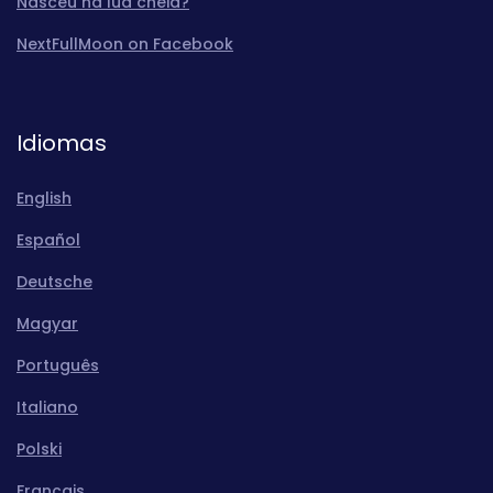
Nasceu na lua cheia?
NextFullMoon on Facebook
Idiomas
English
Español
Deutsche
Magyar
Português
Italiano
Polski
Français