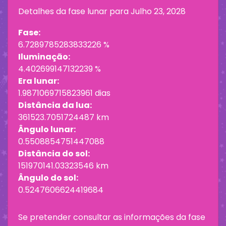
Detalhes da fase lunar para
Julho 23, 2028
Fase:
6.7289785283833226 %
Iluminação:
4.402699147132239 %
Era lunar:
1.9871069715823961 dias
Distância da lua:
361523.7051724487 km
Ângulo lunar:
0.5508854751447088
Distância do sol:
151970141.03323546 km
Ângulo do sol:
0.5247606624419684
Se pretender consultar as informações da fase