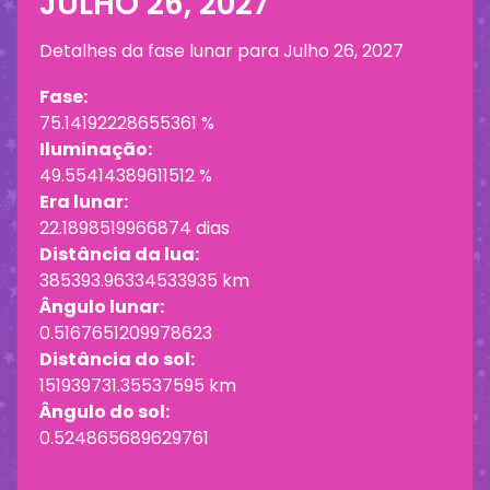
JULHO 26, 2027
Detalhes da fase lunar para
Julho 26, 2027
Fase:
75.14192228655361 %
Iluminação:
49.55414389611512 %
Era lunar:
22.1898519966874 dias
Distância da lua:
385393.96334533935 km
Ângulo lunar:
0.5167651209978623
Distância do sol:
151939731.35537595 km
Ângulo do sol:
0.524865689629761