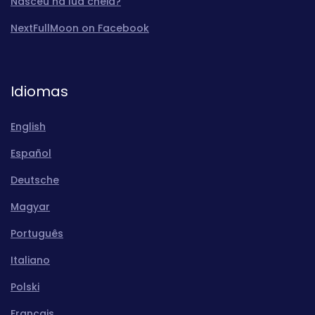
Nasceu na lua cheia?
NextFullMoon on Facebook
Idiomas
English
Español
Deutsche
Magyar
Português
Italiano
Polski
Français