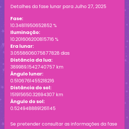
Detalhes da fase lunar para
Julho 27, 2025
Fase:
10.34811950652852 %
Iluminação:
10.201606200815716 %
Era lunar:
3.0558606075877828 dias
Distância da lua:
389989.1542740757 km
Ângulo lunar:
0.5106761455218216
Distância do sol:
151915650.32694307 km
Ângulo do sol:
0.5249488891261145
Se pretender consultar as informações da fase