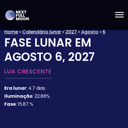
Home
»
Calendário lunar
»
2027
»
Agosto
»
6
FASE LUNAR EM
AGOSTO 6, 2027
LUA CRESCENTE
Era lunar
:
4.7 dias
Iluminação
:
22.86%
Fase
:
15.87 %