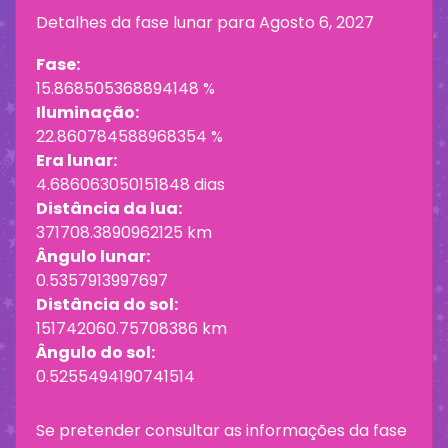
Detalhes da fase lunar para
Agosto 6, 2027
Fase:
15.868505368894148 %
Iluminação:
22.860784588968354 %
Era lunar:
4.686063050151848 dias
Distância da lua:
371708.3890962125 km
Ângulo lunar:
0.5357913997697
Distância do sol:
151742060.75708386 km
Ângulo do sol:
0.5255494190741514
Se pretender consultar as informações da fase