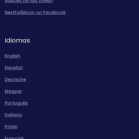
Nasceu na lua cheia?
NextFullMoon on Facebook
Idiomas
English
Español
Deutsche
Magyar
Português
Italiano
Polski
Français