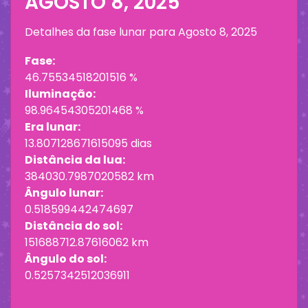
AGOSTO 8, 2025
Detalhes da fase lunar para
Agosto 8, 2025
Fase:
46.75534518201516 %
Iluminação:
98.96454305201468 %
Era lunar:
13.807128671615095 dias
Distância da lua:
384030.7987020582 km
Ângulo lunar:
0.518599442474697
Distância do sol:
151688712.87616062 km
Ângulo do sol:
0.5257342512036911