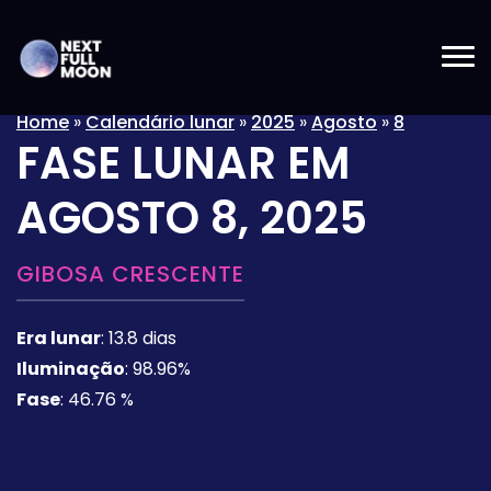
Home
»
Calendário lunar
»
2025
»
Agosto
»
8
FASE LUNAR EM
AGOSTO 8, 2025
GIBOSA CRESCENTE
Era lunar
:
13.8 dias
Iluminação
:
98.96%
Fase
:
46.76 %