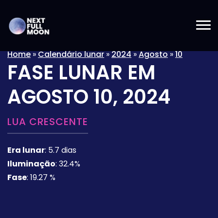
Home
»
Calendário lunar
»
2024
»
Agosto
»
10
FASE LUNAR EM
AGOSTO 10, 2024
LUA CRESCENTE
Era lunar
:
5.7 dias
Iluminação
:
32.4%
Fase
:
19.27 %