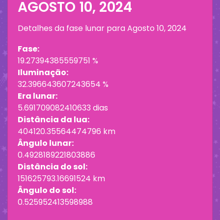
AGOSTO 10, 2024
Detalhes da fase lunar para
Agosto 10, 2024
Fase:
19.27394385559751 %
Iluminação:
32.396643607243654 %
Era lunar:
5.691709082410633 dias
Distância da lua:
404120.35564474796 km
Ângulo lunar:
0.4928189221803886
Distância do sol:
151625793.16691524 km
Ângulo do sol:
0.525952413598988