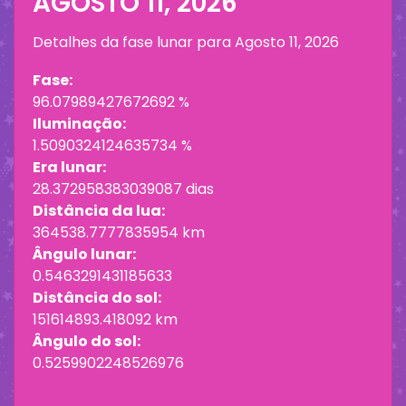
AGOSTO 11, 2026
Detalhes da fase lunar para
Agosto 11, 2026
Fase:
96.07989427672692 %
Iluminação:
1.5090324124635734 %
Era lunar:
28.372958383039087 dias
Distância da lua:
364538.7777835954 km
Ângulo lunar:
0.5463291431185633
Distância do sol:
151614893.418092 km
Ângulo do sol:
0.5259902248526976