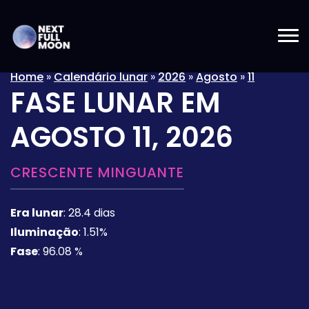
Home
»
Calendário lunar
»
2026
»
Agosto
»
11
FASE LUNAR EM
AGOSTO 11, 2026
CRESCENTE MINGUANTE
Era lunar
:
28.4 dias
Iluminação
:
1.51%
Fase
:
96.08 %