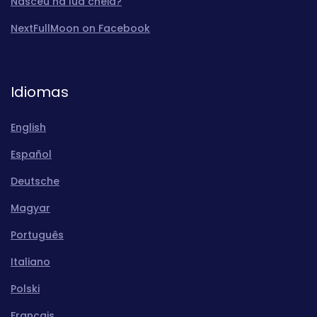
Nasceu na lua cheia?
NextFullMoon on Facebook
Idiomas
English
Español
Deutsche
Magyar
Português
Italiano
Polski
Français