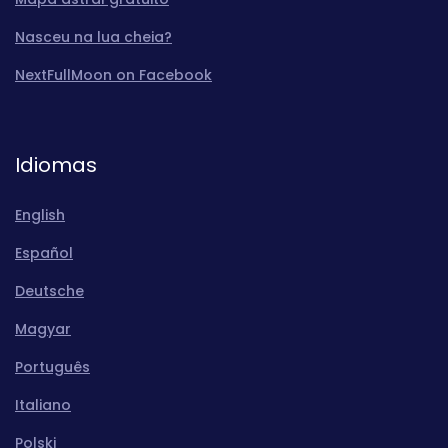
Nasceu na lua cheia?
NextFullMoon on Facebook
Idiomas
English
Español
Deutsche
Magyar
Português
Italiano
Polski