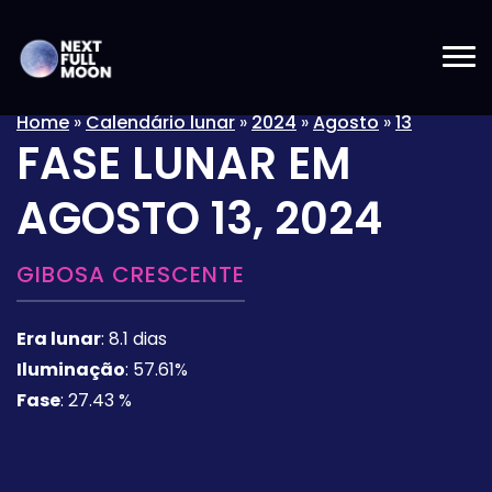
Home
»
Calendário lunar
»
2024
»
Agosto
»
13
FASE LUNAR EM
AGOSTO 13, 2024
GIBOSA CRESCENTE
Era lunar
:
8.1 dias
Iluminação
:
57.61%
Fase
:
27.43 %