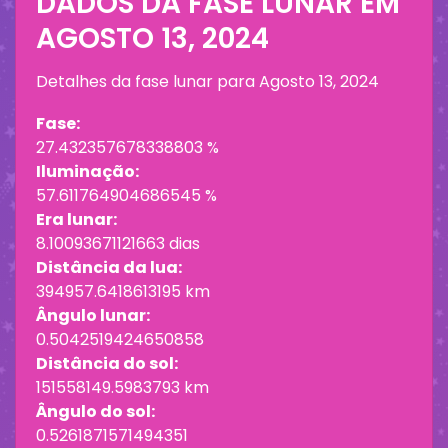
DADOS DA FASE LUNAR EM
AGOSTO 13, 2024
Detalhes da fase lunar para
Agosto 13, 2024
Fase:
27.432357678338803 %
Iluminação:
57.611764904686545 %
Era lunar:
8.10093671121663 dias
Distância da lua:
394957.6418613195 km
Ângulo lunar:
0.5042519424650858
Distância do sol:
151558149.5983793 km
Ângulo do sol:
0.5261871571494351