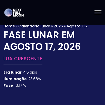
Home
»
Calendário lunar
»
2026
»
Agosto
»
17
FASE LUNAR EM
AGOSTO 17, 2026
LUA CRESCENTE
Era lunar
:
4.8 dias
Iluminação
:
23.66%
Fase
:
16.17 %