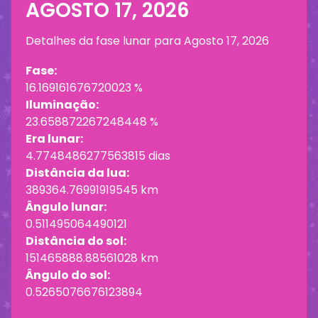
AGOSTO 17, 2026
Detalhes da fase lunar para
Agosto 17, 2026
Fase:
16.169161676720023 %
Iluminação:
23.658872267248448 %
Era lunar:
4.7748486277563815 dias
Distância da lua:
389364.76991919545 km
Ângulo lunar:
0.511495064490121
Distância do sol:
151465888.88561028 km
Ângulo do sol:
0.5265076676123894