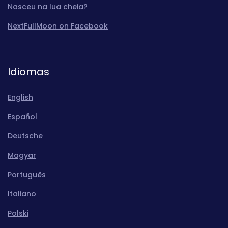
Nasceu na lua cheia?
NextFullMoon on Facebook
Idiomas
English
Español
Deutsche
Magyar
Português
Italiano
Polski