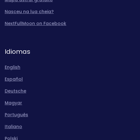
Nasceu na lua cheia?
NextFullMoon on Facebook
Idiomas
English
Español
Deutsche
Magyar
Português
Italiano
Polski