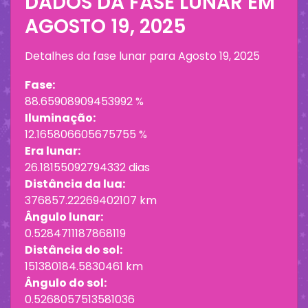
DADOS DA FASE LUNAR EM
AGOSTO 19, 2025
Detalhes da fase lunar para
Agosto 19, 2025
Fase:
88.65908909453992 %
Iluminação:
12.165806605675755 %
Era lunar:
26.18155092794332 dias
Distância da lua:
376857.22269402107 km
Ângulo lunar:
0.5284711187868119
Distância do sol:
151380184.5830461 km
Ângulo do sol:
0.5268057513581036