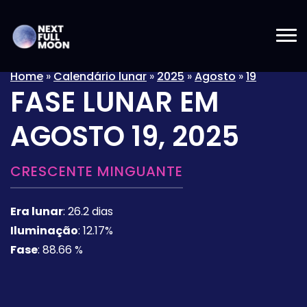
Home
»
Calendário lunar
»
2025
»
Agosto
»
19
FASE LUNAR EM
AGOSTO 19, 2025
CRESCENTE MINGUANTE
Era lunar
:
26.2 dias
Iluminação
:
12.17%
Fase
:
88.66 %