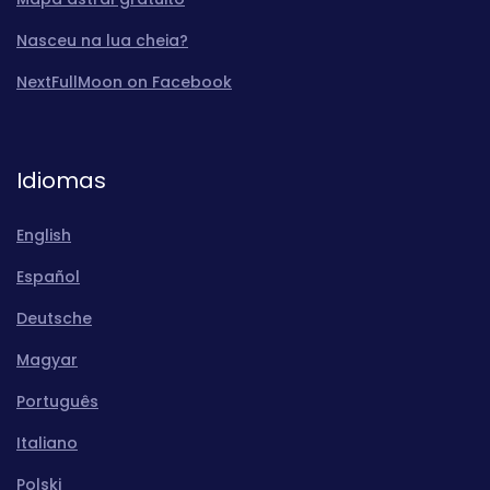
Nasceu na lua cheia?
NextFullMoon on Facebook
Idiomas
English
Español
Deutsche
Magyar
Português
Italiano
Polski