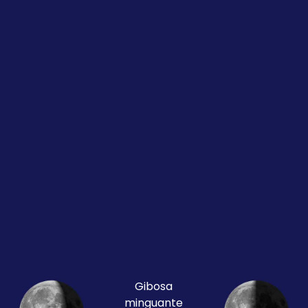
Gibosa
minguante