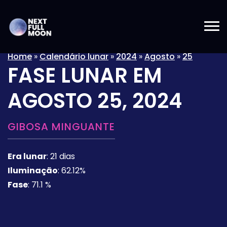
Home
»
Calendário lunar
»
2024
»
Agosto
»
25
FASE LUNAR EM
AGOSTO 25, 2024
GIBOSA MINGUANTE
Era lunar
:
21 dias
Iluminação
:
62.12%
Fase
:
71.1 %