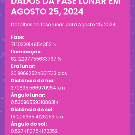
DADOS DA FASE LUNAR EM
AGOSTO 25, 2024
Detalhes da fase lunar para
Agosto 25, 2024
Fase:
71.10229148543112 %
Iluminação:
62.12297755633737 %
Era lunar:
20.99692524061733 dias
Distância da lua:
370895.566970964 km
Ângulo lunar:
0.5369655931088314
Distância do sol:
151206355.4126253 km
Ângulo do sol:
0.5274113754172352