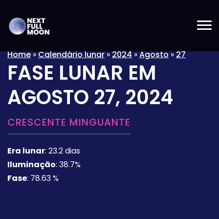
Home
»
Calendário lunar
»
2024
»
Agosto
»
27
FASE LUNAR EM
AGOSTO 27, 2024
CRESCENTE MINGUANTE
Era lunar
:
23.2 dias
Iluminação
:
38.7%
Fase
:
78.63 %