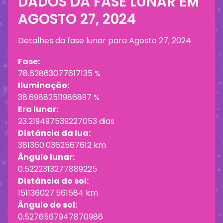
DADOS DA FASE LUNAR EM
AGOSTO 27, 2024
Detalhes da fase lunar para
Agosto 27, 2024
Fase:
78.62863077617135 %
Iluminação:
38.69882511986897 %
Era lunar:
23.219497539227053 dias
Distância da lua:
381360.0362567612 km
Ângulo lunar:
0.5222313277889225
Distância do sol:
151136027.561584 km
Ângulo do sol:
0.5276567947870986