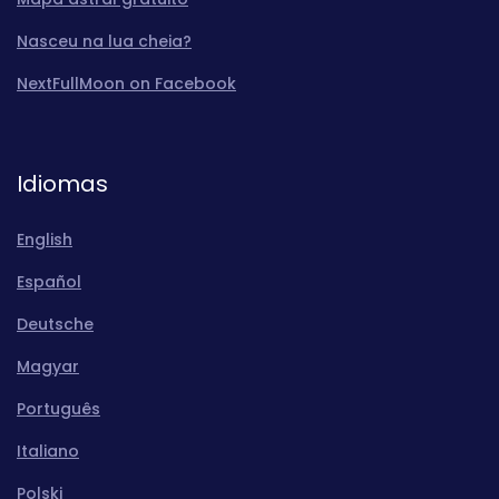
Nasceu na lua cheia?
NextFullMoon on Facebook
Idiomas
English
Español
Deutsche
Magyar
Português
Italiano
Polski