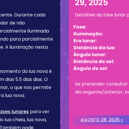
29, 2025
cente
. Durante cada
Detalhes da fase lunar
udar de não
Fase:
arcialmente iluminada
Iluminação:
tando para parcialmente
Era lunar:
e. A iluminação nesta
Distância da lua:
Ângulo lunar:
Distância do sol:
Ângulo do sol:
 momento da lua nova é
em dias
5.5 dias
dias. O
Se pretender consultar 
inar, o que nos permite
dia seguinte/anterior, b
a lua nova.
ases lunares
para ver
o lua cheia, lua nova,
AGOSTO 28, 2025 «
re. Também pode