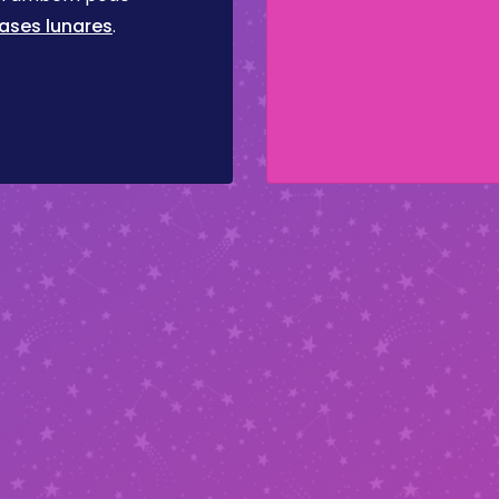
ases lunares
.