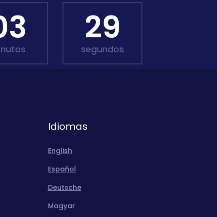
03
27
inutos
segundos
Idiomas
English
Español
Deutsche
Magyar