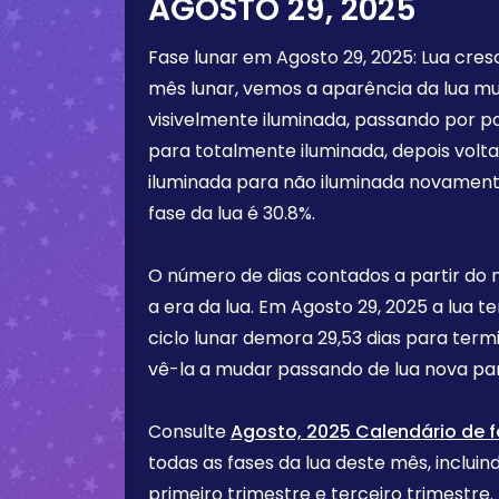
AGOSTO 29, 2025
Fase lunar em
Agosto 29, 2025
:
Lua cres
mês lunar, vemos a aparência da lua m
visivelmente iluminada, passando por p
para totalmente iluminada, depois vol
iluminada para não iluminada novament
fase da lua é
30.8%
.
O número de dias contados a partir do
a era da lua. Em
Agosto 29, 2025
a lua t
ciclo lunar demora 29,53 dias para term
vê-la a mudar passando de lua nova par
Consulte
Agosto, 2025 Calendário de f
todas as fases da lua deste mês, incluind
primeiro trimestre e terceiro trimest