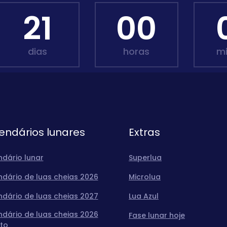
21
00
dias
horas
m
endários lunares
Extras
ndário lunar
Superlua
ndário de luas cheias 2026
Microlua
ndário de luas cheias 2027
Lua Azul
ndário de luas cheias 2026
Fase lunar hoje
to