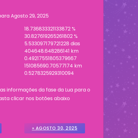
 para
Agosto 29, 2025
18.736833321133872 %
30.827619265261802 %
5.533097179721228 dias
404648.648286141 km
0.49217551805379667
151085690.70577174 km
0.5278325929310094
as informações da fase da Lua para o
asta clicar nos botões abaixo
» AGOSTO 30, 2025