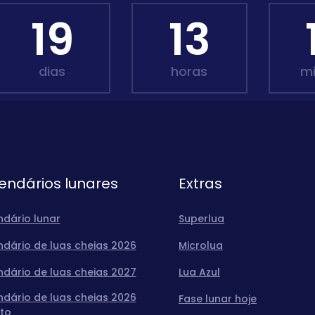
19
13
dias
horas
m
endários lunares
Extras
ndário lunar
Superlua
ndário de luas cheias 2026
Microlua
ndário de luas cheias 2027
Lua Azul
ndário de luas cheias 2026
Fase lunar hoje
to