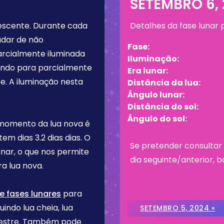
SETEMBRO 6,
escente
. Durante cada
Detalhes da fase lunar
udar de não
Fase:
arcialmente iluminada
Iluminação:
tando para parcialmente
Era lunar:
e. A iluminação nesta
Distância da lua:
Ângulo lunar:
Distância do sol:
Ângulo do sol:
 momento da lua nova é
 tem dias
3.2 dias
dias. O
Se pretender consultar 
inar, o que nos permite
dia seguinte/anterior, b
a lua nova.
e fases lunares
para
uindo lua cheia, lua
SETEMBRO 5, 2024 «
imestre. Também pode