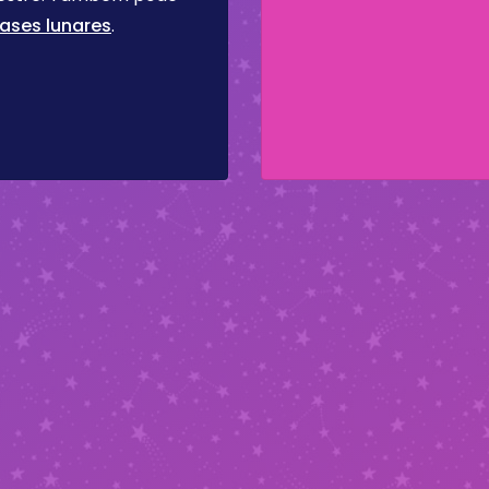
ases lunares
.