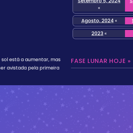
Setembro 5, 2024
S
«
Agosto, 2024
«
2023
«
o sol está a aumentar, mas
FASE LUNAR HOJE »
er avistada pela primeira