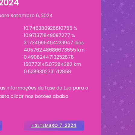
 2024
 para
Setembro 6, 2024
10.746380926610755 %
10.971371849097277 %
3.1734695494233947 dias
405762.48686673655 km
0.4908244713252878
150772145.07284382 km
0.5289302731712858
as informações da fase da Lua para o
asta clicar nos botões abaixo
» SETEMBRO 7, 2024