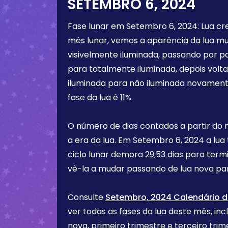
SETEMBRO 6, 2024
Fase lunar em
Setembro 6, 2024
:
Lua cr
mês lunar, vemos a aparência da lua m
visivelmente iluminada, passando por p
para totalmente iluminada, depois vol
iluminada para não iluminada novament
fase da lua é
11%
.
O número de dias contados a partir do
a era da lua. Em
Setembro 6, 2024
a lua
ciclo lunar demora 29,53 dias para term
vê-la a mudar passando de lua nova par
Consulte
Setembro, 2024 Calendário d
ver todas as fases da lua deste mês, incl
nova, primeiro trimestre e terceiro tr