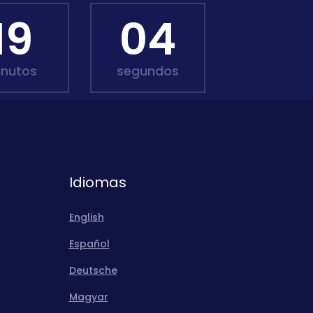
19
03
inutos
segundos
Idiomas
English
Español
Deutsche
Magyar