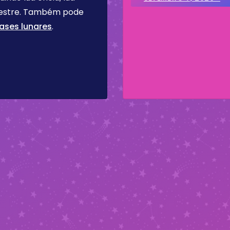
imestre. Também pode
ases lunares
.