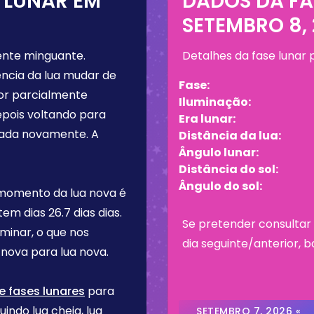
 LUNAR EM
DADOS DA FA
SETEMBRO 8,
ente minguante
.
Detalhes da fase lunar
ncia da lua mudar de
Fase:
por parcialmente
Iluminação:
epois voltando para
Era lunar:
nada novamente. A
Distância da lua:
Ângulo lunar:
Distância do sol:
Ângulo do sol:
 momento da lua nova é
 tem dias
26.7 dias
dias.
Se pretender consultar 
rminar, o que nos
dia seguinte/anterior, b
nova para lua nova.
e fases lunares
para
uindo lua cheia, lua
SETEMBRO 7, 2026 «