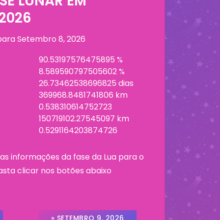
SE LUNAR EM
 2026
 para
Setembro 8, 2026
90.53197576475895 %
8.589590797505602 %
26.73462538696825 dias
369968.8481741806 km
0.538310614752723
150719102.27545097 km
0.5291164203874726
as informações da fase da Lua para o
asta clicar nos botões abaixo
» SETEMBRO 9, 2026