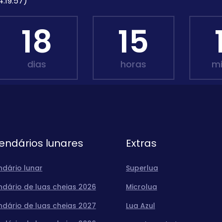
4:19:57)
18
15
dias
horas
m
endários lunares
Extras
ndário lunar
Superlua
ndário de luas cheias 2026
Microlua
ndário de luas cheias 2027
Lua Azul