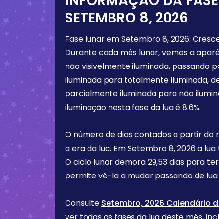
INFORMAÇÃO DA FASE
SETEMBRO 8, 2026
Fase lunar em
Setembro 8, 2026
:
Cresc
Durante cada mês lunar, vemos a aparê
não visivelmente iluminada, passando 
iluminada para totalmente iluminada, d
parcialmente iluminada para não ilumi
iluminação nesta fase da lua é
8.6%
.
O número de dias contados a partir do
a era da lua. Em
Setembro 8, 2026
a lua
O ciclo lunar demora 29,53 dias para te
permite vê-la a mudar passando de lua 
Consulte
Setembro, 2026 Calendário d
ver todas as fases da lua deste mês, incl