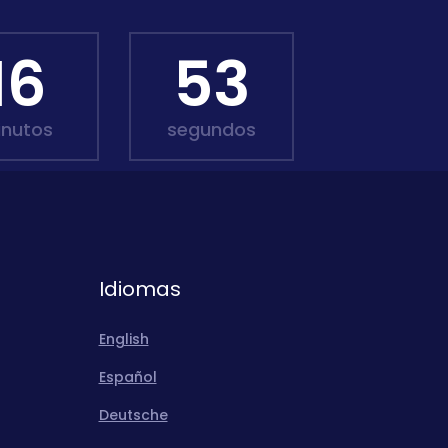
16
51
inutos
segundos
Idiomas
English
Español
Deutsche