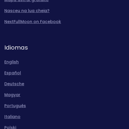
Nasceu na lua cheia?
NextFullMoon on Facebook
Idiomas
English
Español
Deutsche
Magyar
Português
Italiano
Polski