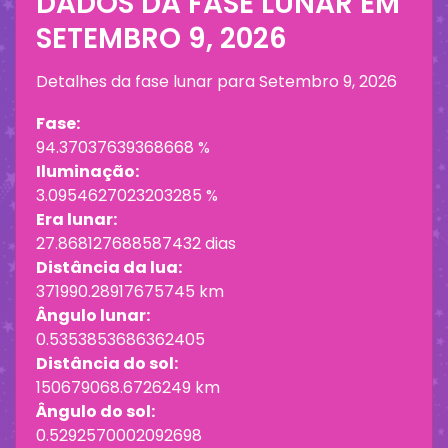
DADOS DA FASE LUNAR EM
SETEMBRO 9, 2026
Detalhes da fase lunar para
Setembro 9, 2026
Fase:
94.37037639368668 %
Iluminação:
3.0954627023203285 %
Era lunar:
27.868127688587432 dias
Distância da lua:
371990.28917675745 km
Ângulo lunar:
0.5353853686362405
Distância do sol:
150679068.6726249 km
Ângulo do sol:
0.5292570002092698