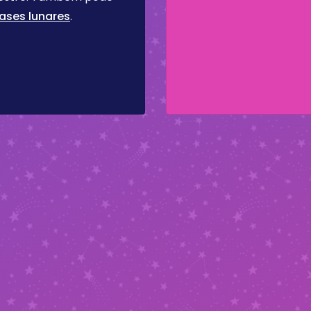
ases lunares
.