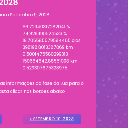
 2028
 para
Setembro 9, 2028
66.72940317282041 %
74.8291190624533 %
19.705585579584465 dias
398198.8013387069 km
0.5001475580299313
150664642.88551098 km
0.529307675328975
as informações da fase da Lua para o
asta clicar nos botões abaixo
» SETEMBRO 10, 2028