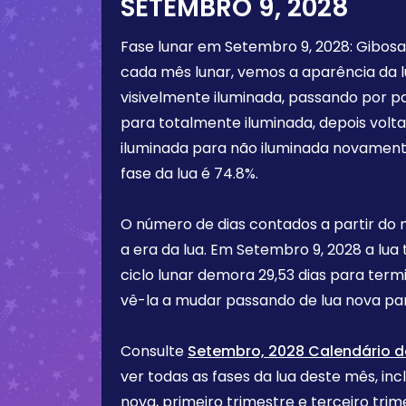
SETEMBRO 9, 2028
Fase lunar em
Setembro 9, 2028
:
Gibosa
cada mês lunar, vemos a aparência da 
visivelmente iluminada, passando por p
para totalmente iluminada, depois vol
iluminada para não iluminada novament
fase da lua é
74.8%
.
O número de dias contados a partir do
a era da lua. Em
Setembro 9, 2028
a lua
ciclo lunar demora 29,53 dias para term
vê-la a mudar passando de lua nova par
Consulte
Setembro, 2028 Calendário d
ver todas as fases da lua deste mês, incl
nova, primeiro trimestre e terceiro tr