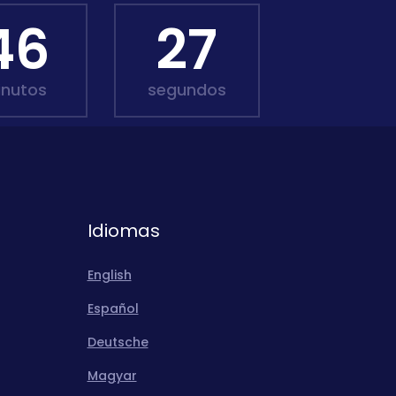
46
26
inutos
segundos
Idiomas
English
Español
Deutsche
Magyar