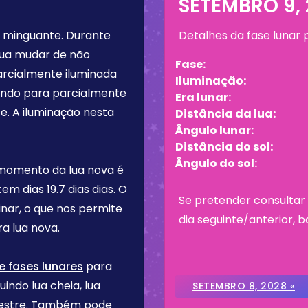
SETEMBRO 9,
 minguante
. Durante
Detalhes da fase lunar
lua mudar de não
Fase:
arcialmente iluminada
Iluminação:
tando para parcialmente
Era lunar:
e. A iluminação nesta
Distância da lua:
Ângulo lunar:
Distância do sol:
Ângulo do sol:
 momento da lua nova é
 tem dias
19.7 dias
dias. O
Se pretender consultar 
inar, o que nos permite
dia seguinte/anterior, b
a lua nova.
e fases lunares
para
uindo lua cheia, lua
SETEMBRO 8, 2028 «
imestre. Também pode