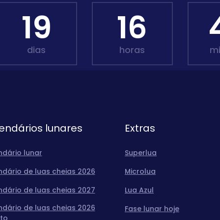
19
16
dias
horas
m
endários lunares
Extras
ndário lunar
Superlua
ndário de luas cheias 2026
Microlua
ndário de luas cheias 2027
Lua Azul
ndário de luas cheias 2026
Fase lunar hoje
to