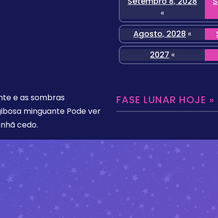
Setembro 8, 2028
S
«
Agosto, 2028
«
2027
«
ente e as sombras
FASE LUNAR HOJE »
gibosa minguante Pode ver
anhã cedo.