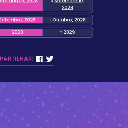
etembro 9, 2028
»
Setembro 10,
2028
Setembro, 2028
»
Outubro, 2028
2028
»
2029
 PARTILHAR: