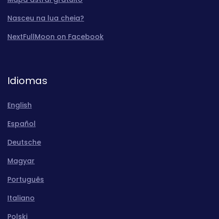
Nasceu na lua cheia?
NextFullMoon on Facebook
Idiomas
English
Español
Deutsche
Magyar
Português
Italiano
Polski