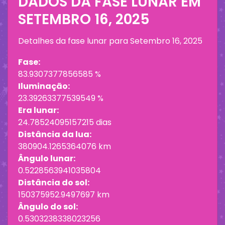
DADOS DA FASE LUNAR EM
SETEMBRO 16, 2025
Detalhes da fase lunar para
Setembro 16, 2025
Fase:
83.9307377856585 %
Iluminação:
23.39263377539549 %
Era lunar:
24.78524095157215 dias
Distância da lua:
380904.1265364076 km
Ângulo lunar:
0.5228563941035804
Distância do sol:
150375952.9497697 km
Ângulo do sol:
0.5303238338023256