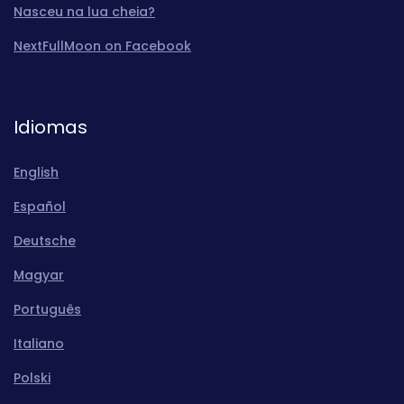
Nasceu na lua cheia?
NextFullMoon on Facebook
Idiomas
English
Español
Deutsche
Magyar
Português
Italiano
Polski