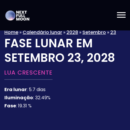
Home
»
Calendário lunar
»
2028
»
Setembro
»
23
FASE LUNAR EM
SETEMBRO 23, 2028
LUA CRESCENTE
Era lunar
:
5.7 dias
Iluminação
:
32.49%
Fase
:
19.31 %