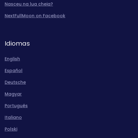
Nasceu na lua cheia?
NextFullMoon on Facebook
Idiomas
English
Español
Deutsche
Magyar
Português
Italiano
Polski