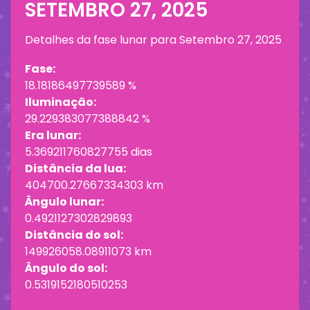
SETEMBRO 27, 2025
Detalhes da fase lunar para
Setembro 27, 2025
Fase:
18.18186497739589 %
Iluminação:
29.229383077388842 %
Era lunar:
5.369211760827755 dias
Distância da lua:
404700.27667334303 km
Ângulo lunar:
0.4921127302829893
Distância do sol:
149926058.08911073 km
Ângulo do sol:
0.5319152180510253