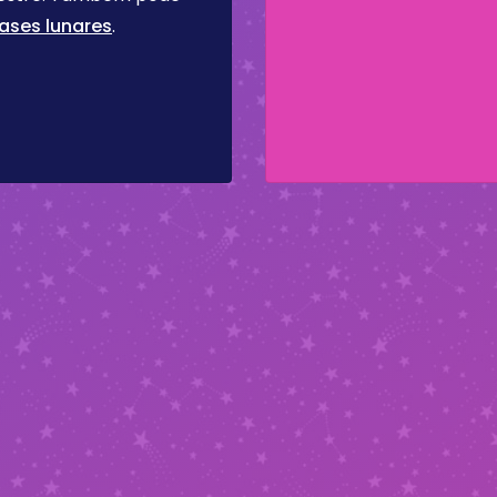
ases lunares
.