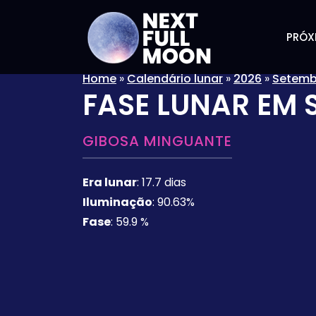
PRÓX
Home
»
Calendário lunar
»
2026
»
Setemb
FASE LUNAR EM
GIBOSA MINGUANTE
Era lunar
:
17.7 dias
Iluminação
:
90.63%
Fase
:
59.9 %