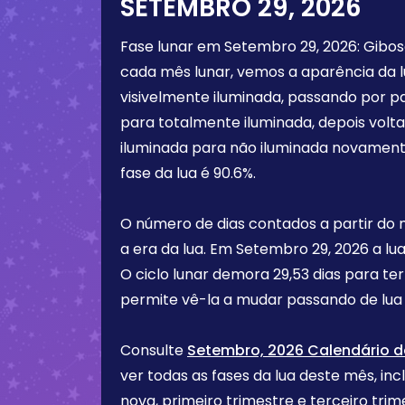
SETEMBRO 29, 2026
Fase lunar em
Setembro 29, 2026
:
Gibos
cada mês lunar, vemos a aparência da 
visivelmente iluminada, passando por p
para totalmente iluminada, depois vol
iluminada para não iluminada novament
fase da lua é
90.6%
.
O número de dias contados a partir do
a era da lua. Em
Setembro 29, 2026
a lu
O ciclo lunar demora 29,53 dias para te
permite vê-la a mudar passando de lua 
Consulte
Setembro, 2026 Calendário d
ver todas as fases da lua deste mês, incl
nova, primeiro trimestre e terceiro tr