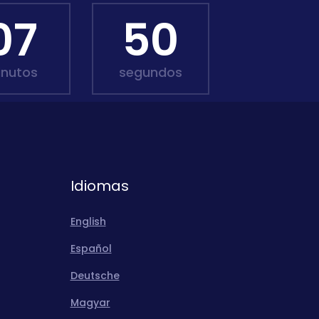
07
48
inutos
segundos
Idiomas
English
Español
Deutsche
Magyar