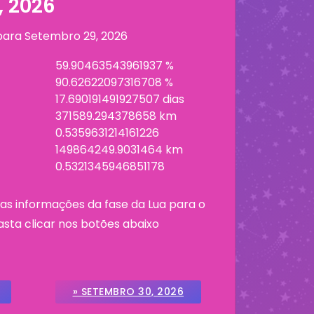
, 2026
 para
Setembro 29, 2026
59.90463543961937 %
90.62622097316708 %
17.690191491927507 dias
371589.294378658 km
0.5359631214161226
149864249.9031464 km
0.5321345946851178
as informações da fase da Lua para o
asta clicar nos botões abaixo
» SETEMBRO 30, 2026