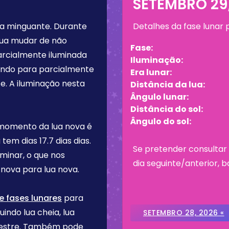
SETEMBRO 29
a minguante
. Durante
Detalhes da fase lunar
lua mudar de não
Fase:
arcialmente iluminada
Iluminação:
tando para parcialmente
Era lunar:
e. A iluminação nesta
Distância da lua:
Ângulo lunar:
Distância do sol:
Ângulo do sol:
 momento da lua nova é
a tem dias
17.7 dias
dias.
Se pretender consultar 
rminar, o que nos
dia seguinte/anterior, b
nova para lua nova.
e fases lunares
para
uindo lua cheia, lua
SETEMBRO 28, 2026 «
imestre. Também pode