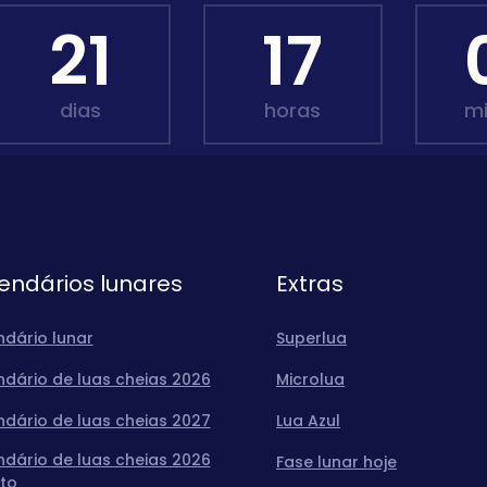
21
17
dias
horas
m
endários lunares
Extras
ndário lunar
Superlua
ndário de luas cheias 2026
Microlua
ndário de luas cheias 2027
Lua Azul
ndário de luas cheias 2026
Fase lunar hoje
to