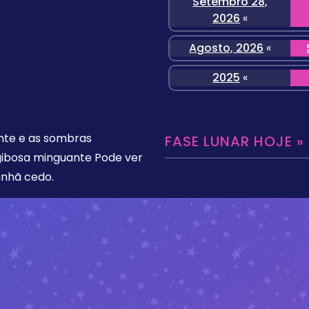
Setembro 28,
2026
«
Agosto, 2026
«
2025
«
ente e as sombras
FASE LUNAR HOJE »
gibosa minguante Pode ver
anhã cedo.