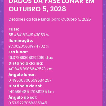
DADOS DA FASE LUNAR EM
OUTUBRO 5, 2028
Detalhes da fase lunar para
Outubro 5, 2028
Fase:
55.46416246143053 %
Iluminação:
97.08205661974732 %
Era lunar:
16.378893681292016 dias
Distância da lua:
401846.8906642523 km
Ângulo lunar:
0.49560706509584257
Distância do sol:
149586485.17086235 km
Ângulo do sol:
0.5331227068335045