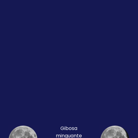
Gibosa
minguante