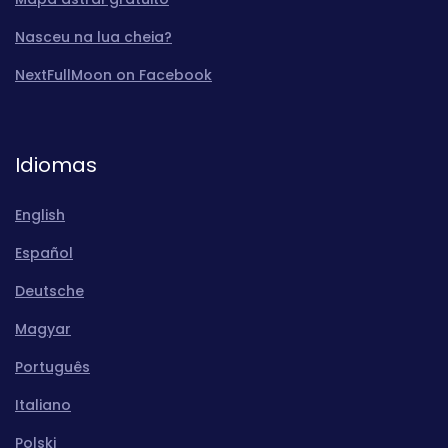
Nasceu na lua cheia?
NextFullMoon on Facebook
Idiomas
English
Español
Deutsche
Magyar
Português
Italiano
Polski