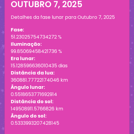
OUTUBRO 7, 2025
Detalhes da fase lunar para
Outubro 7, 2025
Fase:
51.23025754734272 %
Iluminação:
99.85069458421736 %
Era lunar:
15.128596636010435 dias
Distância da lua:
360881.77722174046 km
Ângulo lunar:
0.5518653771692914
Distância do sol:
149508911.5766826 km
Ângulo do sol:
0.5333993207428145