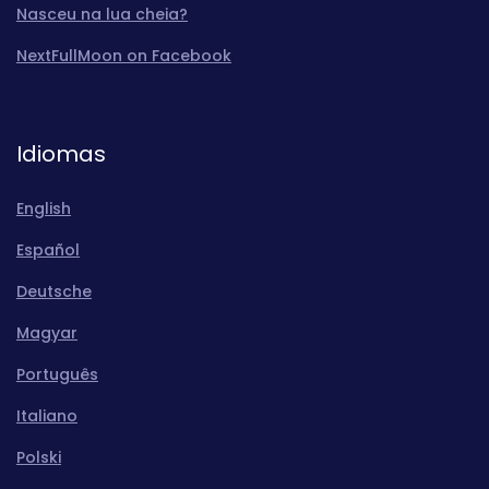
Nasceu na lua cheia?
NextFullMoon on Facebook
Idiomas
English
Español
Deutsche
Magyar
Português
Italiano
Polski