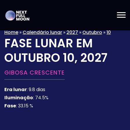
Home
»
Calendário lunar
»
2027
»
Outubro
»
10
FASE LUNAR EM
OUTUBRO 10, 2027
GIBOSA CRESCENTE
Era lunar
:
9.8 dias
Iluminação
:
74.5%
Fase
:
33.15 %