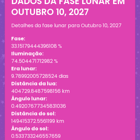
DADOS DA FASE LUNAR EM
OUTUBRO 10, 2027
Detalhes da fase lunar para
Outubro 10, 2027
Fase:
33.15179444396108 %
Iluminação:
74.504471712982 %
Era lunar:
9.78992005728524 dias
Distância da lua:
404729.8487598156 km
Ângulo lunar:
0.49207677345831036
Distância do sol:
149415372.5561199 km
Ângulo do sol:
0.533733246557659