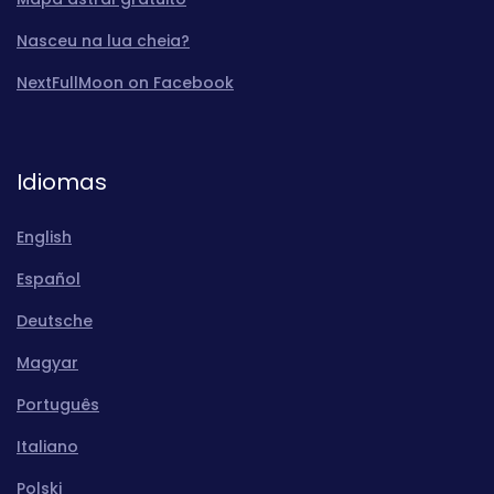
Nasceu na lua cheia?
NextFullMoon on Facebook
Idiomas
English
Español
Deutsche
Magyar
Português
Italiano
Polski