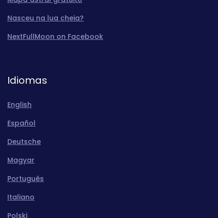
Nasceu na lua cheia?
NextFullMoon on Facebook
Idiomas
English
Español
Deutsche
Magyar
Português
Italiano
Polski