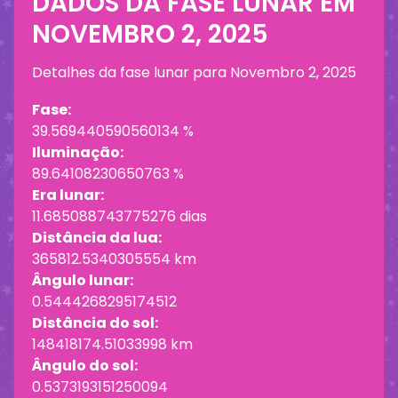
DADOS DA FASE LUNAR EM
NOVEMBRO 2, 2025
Detalhes da fase lunar para
Novembro 2, 2025
Fase:
39.569440590560134 %
Iluminação:
89.64108230650763 %
Era lunar:
11.685088743775276 dias
Distância da lua:
365812.5340305554 km
Ângulo lunar:
0.5444268295174512
Distância do sol:
148418174.51033998 km
Ângulo do sol:
0.5373193151250094